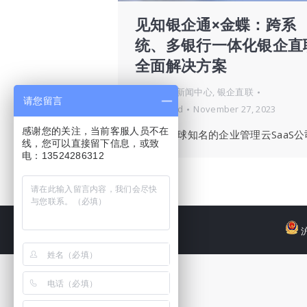
见知银企通×金蝶：跨系
统、多银行一体化银企直
全面解决方案
公司动态
,
新闻中心
,
银企直联
请您留言
By
victordd
November 27, 2023
感谢您的关注，当前客服人员不在
金蝶是全球知名的企业管理云SaaS公
线，您可以直接留下信息，或致
电：13524286312
沪